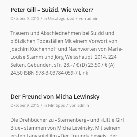
Peter Gill – Suizid. Wie weiter?
/
/
Oktober 9, 2015
in
Uncategorized
von
admin
Trauern und Abschiednehmen bei Suizid und
plötzlichen Todesfällen Mit einem Vorwort von
Joachim Küchenhoff und Nachworten von Marie-
Louise Stamm und Jörg Weisshaupt. 2014. 224
Seiten. Gebunden. sFr. 28.- / € (D) 23.50 / € (A)
24.50 ISBN 978-3-03784-059-7 Link
Der Freund von Micha Lewinsky
/
/
Oktober 9, 2015
in
Filmtipps
von
admin
Die Drehbücher zu «Sternenberg» und «Little Girl
Blue» stammen von Micha Lewinsky. Mit seinem
ersten Langspielfilm «Der Freund» beweist der