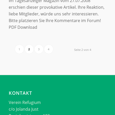
Im Tagesanzeiger Magazin vom 27.07.2008
erschien dieser provokative Artikel. Ihre Reaktion,
liebe Mitglieder, würde uns sehr interessieren.
Bitte platzieren Sie Ihre Kommentare im Forum!
PDF Download
1
2
3
4
Seite 2 von 4
KONTAKT
Verein Refugium
c/o Jolanda Just