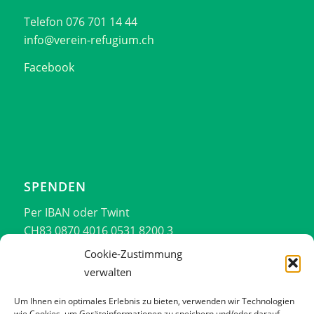
Telefon 076 701 14 44
info@verein-refugium.ch
Facebook
SPENDEN
Per IBAN oder Twint
CH83 0870 4016 0531 8200 3
076 701 14 44
Cookie-Zustimmung
verwalten
Vielen Dank!!!
Um Ihnen ein optimales Erlebnis zu bieten, verwenden wir Technologien
wie Cookies, um Geräteinformationen zu speichern und/oder darauf