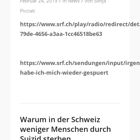
/
/
Februar 24, 2019
in
News
von
Sonja
Picciati
https://www.srf.ch/play/radio/redirect/det
79de-4656-a3aa-1cc46518be63
https://www.srf.ch/sendungen/input/irge
habe-ich-mich-wieder-gespuert
Warum in der Schweiz
weniger Menschen durch
Suizid sterben